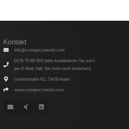
Kontakt
info@cvonjanczewski.com
0179 75 68 959 (bitte kontaktieren Sie mich
per E-Mail, falls Sie mich nicht erreichen)
Gartenstraße 62, 73430 Aalen
www.cvonjanczewski.com